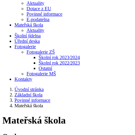
Aktuality
Dotace z EU
Povinné informace
E-podatelna
Mateřská škola
Aktuality
Školní jídelna
Úřední deska
Fotogalerie
Fotogalerie ZŠ
Školní rok 2023⁄2024
Školní rok 2022⁄2023
Ostatní
Fotogalerie MŠ
Kontakty
Úvodní stránka
Základní škola
Povinné informace
Mateřská škola
Mateřská škola