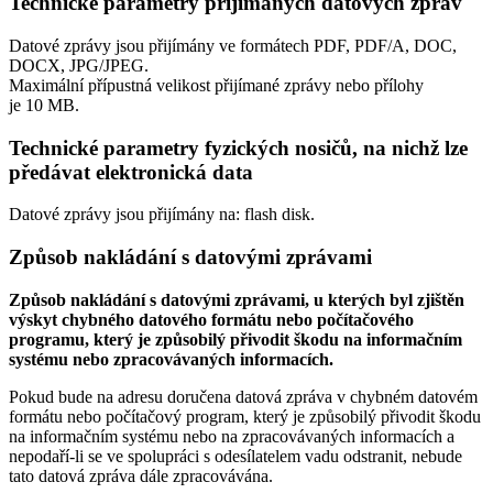
Technické parametry přijímaných datových zpráv
Datové zprávy jsou přijímány ve formátech
PDF, PDF/A, DOC,
DOCX, JPG/JPEG.
Maximální přípustná velikost přijímané zprávy nebo přílohy
je
10 MB
.
Technické parametry fyzických nosičů, na nichž lze
předávat elektronická data
Datové zprávy jsou přijímány na:
flash disk.
Způsob nakládání s datovými zprávami
Způsob nakládání s datovými zprávami, u kterých byl zjištěn
výskyt chybného datového formátu nebo počítačového
programu, který je způsobilý přivodit škodu na informačním
systému nebo zpracovávaných informacích.
Pokud bude na adresu doručena datová zpráva v chybném datovém
formátu nebo počítačový program, který je způsobilý přivodit škodu
na informačním systému nebo na zpracovávaných informacích a
nepodaří-li se ve spolupráci s odesílatelem vadu odstranit, nebude
tato datová zpráva dále zpracovávána.