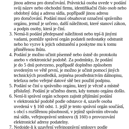
jinou adresu pro doručování. Právnická osoba uvede v podání
svůj název nebo obchodní firmu, identifikační číslo osob nebo
obdobný údaj a adresu sídla, popřípadě jinou adresu
pro doručování. Podání musí obsahovat označení správního
orgánu, jemuž je určeno, další náležitosti, které stanoví zákon,
a podpis osoby, která je činí.
Nemá-li podání předepsané náležitosti nebo trpí-li jinými
vadami, pomůže správní orgán podateli nedostatky odstranit
nebo ho vyzve k jejich odstranění a poskytne mu k tomu
přiměřenou lhůtu.
Podání je možno učinit písemně nebo ústně do protokolu
anebo v elektronické podobě. Za podmínky, že podání
je do 5 dnů potvrzeno, popřípadě doplněno způsobem
uvedeným ve větě první, je možno je učinit pomocí jiných
technických prostředků, zejména prostřednictvím dálnopisu,
telefaxu nebo veřejné datové sítě bez použití podpisu.
Podání se činí u správního orgánu, který je věcně a místně
příslušný. Podání je učiněno dnem, kdy tomuto orgánu došlo.
Není-li správní orgán schopen zajistit přijímání podání
v elektronické podobě podle odstavce 4, uzavře osoba
uvedená v § 160 odst. 1. jejíž je tento správní orgán součástí,
s obcí s rozšířenou působností, v jejímž správním obvodu
má sídlo, veřejnoprávní smlouvu (§ 160) o provozování
elektronické adresy podatelny.
Nedojde-li k uzavření veřejnoprávní smlouvy podle