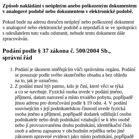
Způsob nakládání s neúplným anebo poškozeným dokumentem
v analogové podobě nebo dokumentem v elektronické podobě.
Pokud bude na adresu doručen neúplný nebo poškozený dokument
v analogové nebo elektronické podobě a nepodaří-li se ve spolupráci
s odesílatelem tuto vadu odstranit, nebude tento dokument dále
zpracováván.
Podání podle § 37 zákona č. 500/2004 Sb.,
správní řád
Podání je úkonem směřujícím vůči správnímu orgánu. Podání
se posuzuje podle svého skutečného obsahu a bez ohledu
na to, jak je označeno.
Z podání musí být patrno, kdo je činí, které věci se týká
a co se navrhuje. Fyzická osoba uvede v podání jméno,
příjmení, datum narození a místo trvalého pobytu, popřípadě
jinou adresu pro doručování podle § 19 odst. 4. V podání
souvisejícím s její podnikatelskou činností uvede fyzická
osoba jméno a příjmení, popřípadě dodatek odlišující osobu
podnikatele nebo druh podnikání vztahující se k této osobě
nebo jí provozovanému druhu podnikání, identifikační číslo
osob a adresu zapsanou v obchodním rejstříku nebo jiné
zákonem upravené evidenci jako místo podnikání, popřípadě