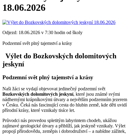
18.06.2026
Odjezd: 18.06.2026 v 7:30 hodin od školy
Podzemní svět plný tajemství a krásy
Výlet do Bozkovských dolomitových
jeskyní
Podzemní svět plný tajemství a krásy
Naši žáci se vydají objevovat jedinečný podzemní svět
Bozkovských dolomitových jeskyní
, které jsou známé svými
nádhernými krápníkovými útvary a největším podzemním jezerem
v Česku. Čeká nás fascinující cesta do hlubin země, kde děti uvidí
přírodní krásy, které vznikaly tisíce let.
Průvodci nás provedou spletitým labyrintem chodeb, ukážou
zajímavé geologické útvary a přiblíží, jak jeskyně vznikaly. Výlet
propojí přírodovědu, zeměpis i dobrodružství – a nabídne zážitek,