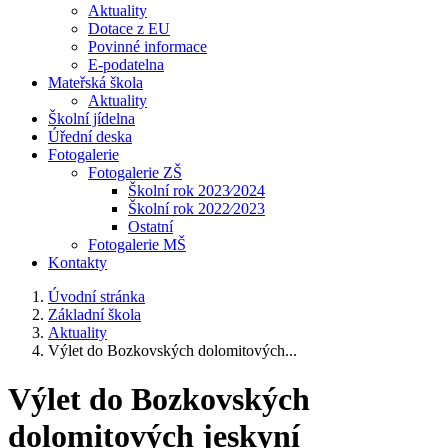
Aktuality
Dotace z EU
Povinné informace
E-podatelna
Mateřská škola
Aktuality
Školní jídelna
Úřední deska
Fotogalerie
Fotogalerie ZŠ
Školní rok 2023⁄2024
Školní rok 2022⁄2023
Ostatní
Fotogalerie MŠ
Kontakty
Úvodní stránka
Základní škola
Aktuality
Výlet do Bozkovských dolomitových...
Výlet do Bozkovských
dolomitových jeskyní