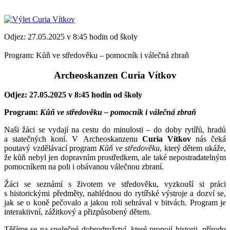
Odjez: 27.05.2025 v 8:45 hodin od školy
Program: Kůň ve středověku – pomocník i válečná zbraň
Archeoskanzen Curia Vítkov
Odjez: 27.05.2025 v 8:45 hodin od školy
Program:
Kůň ve středověku – pomocník i válečná zbraň
Naši žáci se vydají na cestu do minulosti – do doby rytířů, hradů
a statečných koní. V Archeoskanzenu
Curia Vítkov
nás čeká
poutavý vzdělávací program
Kůň ve středověku
, který dětem ukáže,
že kůň nebyl jen dopravním prostředkem, ale také nepostradatelným
pomocníkem na poli i obávanou válečnou zbraní.
Žáci se seznámí s životem ve středověku, vyzkouší si práci
s historickými předměty, nahlédnou do rytířské výstroje a dozví se,
jak se o koně pečovalo a jakou roli sehrával v bitvách. Program je
interaktivní, zážitkový a přizpůsobený dětem.
Těšíme se na společné dobrodružství, které propojí historii, přírodu