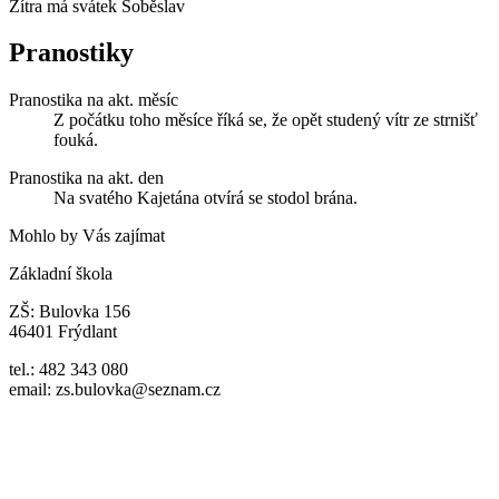
Zítra má svátek
Soběslav
Pranostiky
Pranostika na akt. měsíc
Z počátku toho měsíce říká se, že opět studený vítr ze strnišť
fouká.
Pranostika na akt. den
Na svatého Kajetána otvírá se stodol brána.
Mohlo by Vás zajímat
Základní škola
ZŠ: Bulovka 156
46401 Frýdlant
tel.: 482 343 080
email: zs.bulovka@seznam.cz