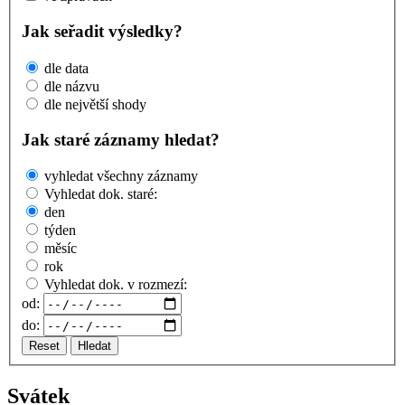
Jak seřadit výsledky?
dle data
dle názvu
dle největší shody
Jak staré záznamy hledat?
vyhledat všechny záznamy
Vyhledat dok. staré:
den
týden
měsíc
rok
Vyhledat dok. v rozmezí:
od:
do:
Reset
Hledat
Svátek