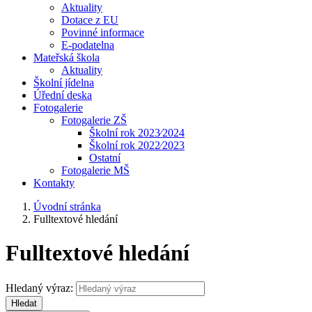
Aktuality
Dotace z EU
Povinné informace
E-podatelna
Mateřská škola
Aktuality
Školní jídelna
Úřední deska
Fotogalerie
Fotogalerie ZŠ
Školní rok 2023⁄2024
Školní rok 2022⁄2023
Ostatní
Fotogalerie MŠ
Kontakty
Úvodní stránka
Fulltextové hledání
Fulltextové hledání
Hledaný výraz:
Hledat