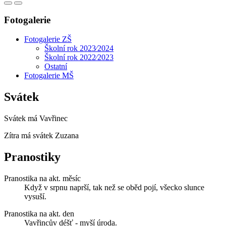
Fotogalerie
Fotogalerie ZŠ
Školní rok 2023⁄2024
Školní rok 2022⁄2023
Ostatní
Fotogalerie MŠ
Svátek
Svátek má
Vavřinec
Zítra má svátek
Zuzana
Pranostiky
Pranostika na akt. měsíc
Když v srpnu naprší, tak než se oběd pojí, všecko slunce
vysuší.
Pranostika na akt. den
Vavřincův déšť - myší úroda.