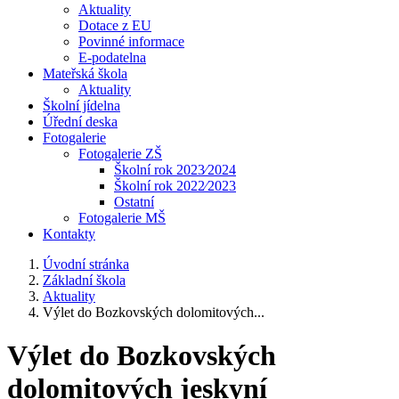
Aktuality
Dotace z EU
Povinné informace
E-podatelna
Mateřská škola
Aktuality
Školní jídelna
Úřední deska
Fotogalerie
Fotogalerie ZŠ
Školní rok 2023⁄2024
Školní rok 2022⁄2023
Ostatní
Fotogalerie MŠ
Kontakty
Úvodní stránka
Základní škola
Aktuality
Výlet do Bozkovských dolomitových...
Výlet do Bozkovských
dolomitových jeskyní