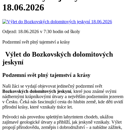
18.06.2026
Odjezd: 18.06.2026 v 7:30 hodin od školy
Podzemní svět plný tajemství a krásy
Výlet do Bozkovských dolomitových
jeskyní
Podzemní svět plný tajemství a krásy
Naši žáci se vydají objevovat jedinečný podzemní svět
Bozkovských dolomitových jeskyní
, které jsou známé svými
nádhernými krápníkovými útvary a největším podzemním jezerem
v Česku. Čeká nás fascinující cesta do hlubin země, kde děti uvidí
přírodní krásy, které vznikaly tisíce let.
Průvodci nás provedou spletitým labyrintem chodeb, ukážou
zajímavé geologické útvary a přiblíží, jak jeskyně vznikaly. Výlet
propojí přírodovědu, zeměpis i dobrodružství – a nabídne zážitek,