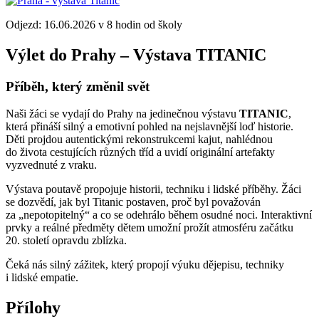
Odjezd: 16.06.2026 v 8 hodin od školy
Výlet do Prahy – Výstava TITANIC
Příběh, který změnil svět
Naši žáci se vydají do Prahy na jedinečnou výstavu
TITANIC
,
která přináší silný a emotivní pohled na nejslavnější loď historie.
Děti projdou autentickými rekonstrukcemi kajut, nahlédnou
do života cestujících různých tříd a uvidí originální artefakty
vyzvednuté z vraku.
Výstava poutavě propojuje historii, techniku i lidské příběhy. Žáci
se dozvědí, jak byl Titanic postaven, proč byl považován
za „nepotopitelný“ a co se odehrálo během osudné noci. Interaktivní
prvky a reálné předměty dětem umožní prožít atmosféru začátku
20. století opravdu zblízka.
Čeká nás silný zážitek, který propojí výuku dějepisu, techniky
i lidské empatie.
Přílohy