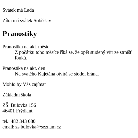
Svátek má
Lada
Zítra má svátek
Soběslav
Pranostiky
Pranostika na akt. měsíc
Z počátku toho měsíce říká se, že opět studený vítr ze strnišť
fouká.
Pranostika na akt. den
Na svatého Kajetána otvírá se stodol brána.
Mohlo by Vás zajímat
Základní škola
ZŠ: Bulovka 156
46401 Frýdlant
tel.: 482 343 080
email: zs.bulovka@seznam.cz