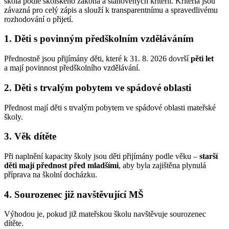
škola podle školského zákona a stanovených kritérií. Kritéria jsou
závazná pro celý zápis a slouží k transparentnímu a spravedlivému
rozhodování o přijetí.
1. Děti s povinným předškolním vzděláváním
Přednostně jsou přijímány děti, které k 31. 8. 2026 dovrší
pěti let
a mají povinnost předškolního vzdělávání.
2. Děti s trvalým pobytem ve spádové oblasti
Přednost mají děti s trvalým pobytem ve spádové oblasti mateřské
školy.
3. Věk dítěte
Při naplnění kapacity školy jsou děti přijímány podle věku –
starší
děti mají přednost před mladšími
, aby byla zajištěna plynulá
příprava na školní docházku.
4. Sourozenec již navštěvující MŠ
Výhodou je, pokud již mateřskou školu navštěvuje sourozenec
dítěte.