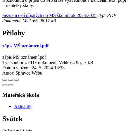
Rozhodnutí o přijetí do MŠ si lze vyzvednout v kanceláři MŠ, popř.
u ředitelky školy.
Seznam dětí přijatých do MŠ školní rok 2024/2025
Typ: PDF
dokument, Velikost: 96.17 kB
Přílohy
zápis MŠ oznámení.pdf
zápis MŠ oznámení.pdf
Typ souboru: PDF dokument, Velikost: 96,17 kB
Datum vložení:
24. 5. 2024 13:38
Autor:
Správce Webu
Mateřská škola
Aktuality
Svátek