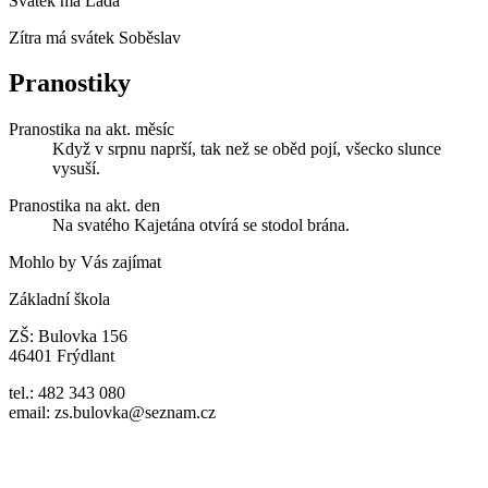
Svátek má
Lada
Zítra má svátek
Soběslav
Pranostiky
Pranostika na akt. měsíc
Když v srpnu naprší, tak než se oběd pojí, všecko slunce
vysuší.
Pranostika na akt. den
Na svatého Kajetána otvírá se stodol brána.
Mohlo by Vás zajímat
Základní škola
ZŠ: Bulovka 156
46401 Frýdlant
tel.: 482 343 080
email: zs.bulovka@seznam.cz