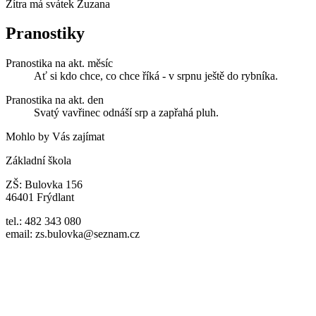
Zítra má svátek
Zuzana
Pranostiky
Pranostika na akt. měsíc
Ať si kdo chce, co chce říká - v srpnu ještě do rybníka.
Pranostika na akt. den
Svatý vavřinec odnáší srp a zapřahá pluh.
Mohlo by Vás zajímat
Základní škola
ZŠ: Bulovka 156
46401 Frýdlant
tel.: 482 343 080
email: zs.bulovka@seznam.cz